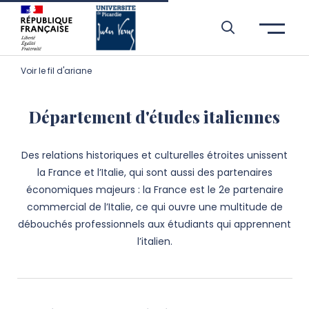
Aller à l’entête de page
Aller au menu principale
Aller au contenu principal
Aller à la recherche
Passer aux cookies
Aller au pied de page
Voir le fil d'ariane
Département d'études italiennes
Des relations historiques et culturelles étroites unissent
la France et l’Italie, qui sont aussi des partenaires
économiques majeurs : la France est le 2e partenaire
commercial de l’Italie, ce qui ouvre une multitude de
débouchés professionnels aux étudiants qui apprennent
l’italien.