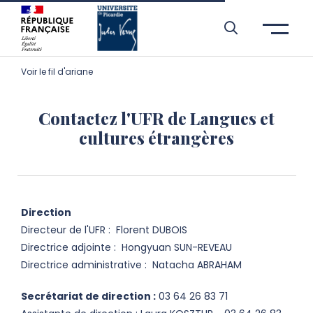
Aller à l’entête de page
Aller au menu principale
Aller au contenu principal
Aller à la recherche
Passer aux cookies
Aller au pied de page
Voir le fil d'ariane
Contactez l'UFR de Langues et
cultures étrangères
Direction
Directeur de l'UFR : Florent DUBOIS
Directrice adjointe : Hongyuan SUN-REVEAU
Directrice administrative :
Natacha ABRAHAM
Secrétariat de direction
:
03 64 26 83 71