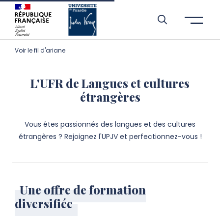
Aller à l’entête de page
Aller au menu principale
Aller au contenu principal
Aller à la recherche
Passer aux cookies
Aller au pied de page
Voir le fil d'ariane
L'UFR de Langues et cultures
étrangères
Vous êtes passionnés des langues et des cultures
étrangères ? Rejoignez l'UPJV et perfectionnez-vous !
Une offre de formation
diversifiée