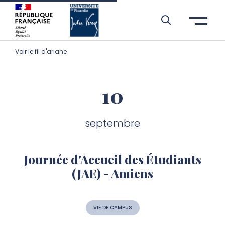
Aller à l’entête de page
Aller au menu principale
Aller au contenu principal
Aller à la recherche
Passer aux cookies
Aller au pied de page
Voir le fil d'ariane
10
septembre
Journée d'Accueil des Étudiants
(JAE) - Amiens
VIE DE CAMPUS